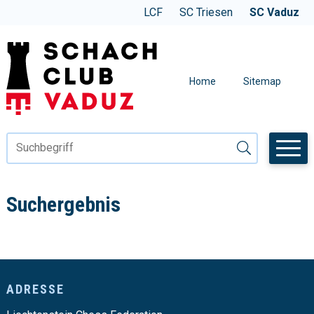
Navigieren im SC Vaduz
SCHNELLNAVIGATION
WEBSITE WECHSELN
LCF
SC Triesen
SC Vaduz
METANAVIGAT
Home
Sitemap
Suchbegriff
Suche starten
Suchergebnis
Footer
ADRESSE